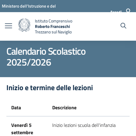
Vai ai contenuti
Vai al menu di navigazione
Vai al footer
Ministero dell'Istruzione e del
Accedi
Merito
Istituto Comprensivo
Roberto Franceschi
Trezzano sul Naviglio
Calendario Scolastico
2025/2026
Inizio e termine delle lezioni
Data
Descrizione
Venerdì 5
Inizio lezioni scuola dell'infanzia
settembre