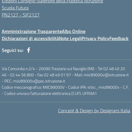
Elezioni Consiglio Superiore della Pubblica Istruzione
Scuola Futura
PN2127 - SIF2127
Amministrazione Trasparente
Albo Online
Dichiarazioni di accessibilità
Note Legali
Privacy Policy
Feedback
Seguici su:
Via Concordia n.2/4 - 20090 Trezzano sul Naviglio (MI) - Tel 02 48 40 20
46 - 02 44 56 800 - Fax 02 48 49 01 97 - Mail: miic89000v@istruzione.it
- PEC: miic89000v@pec.istruzione.it
Codice meccanografico: MIIC89000V - Codice iPA: istsc_miic89000v - C.F.
- Codice univoco fatturazione elettronica (CUF): UFRAA1
Concept & Design by Designers Italia