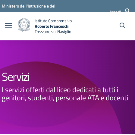
Vai ai contenuti
Vai al menu di navigazione
Vai al footer
Ministero dell'Istruzione e del
Accedi
Merito
Istituto Comprensivo
Roberto Franceschi
Trezzano sul Naviglio
Servizi
I servizi offerti dal liceo dedicati a tutti i
genitori, studenti, personale ATA e docenti