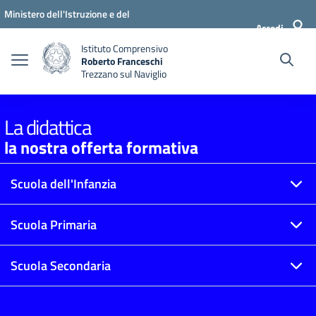
Vai ai contenuti
Vai al menu di navigazione
Vai al footer
Ministero dell'Istruzione e del
Accedi
Merito
Istituto Comprensivo
Roberto Franceschi
Trezzano sul Naviglio
La didattica
la nostra offerta formativa
Scuola dell'Infanzia
Scuola Primaria
Scuola Secondaria