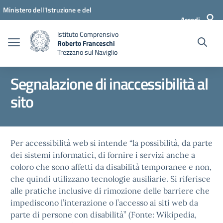
Vai ai contenuti
Vai al menu di navigazione
Vai al footer
Ministero dell'Istruzione e del
Accedi
Merito
Istituto Comprensivo
Roberto Franceschi
Trezzano sul Naviglio
Segnalazione di inaccessibilità al
sito
Per accessibilità web si intende “la possibilità, da parte
dei sistemi informatici, di fornire i servizi anche a
coloro che sono affetti da disabilità temporanee e non,
che quindi utilizzano tecnologie ausiliarie. Si riferisce
alle pratiche inclusive di rimozione delle barriere che
impediscono l’interazione o l’accesso ai siti web da
parte di persone con disabilità” (Fonte: Wikipedia,